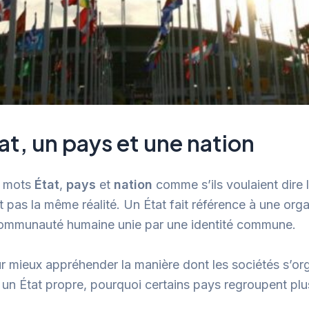
at, un pays et une nation
es mots
État
,
pays
et
nation
comme s’ils voulaient dire
 pas la même réalité. Un État fait référence à une orga
e communauté humaine unie par une identité commune.
 mieux appréhender la manière dont les sociétés s’org
 un État propre, pourquoi certains pays regroupent plu