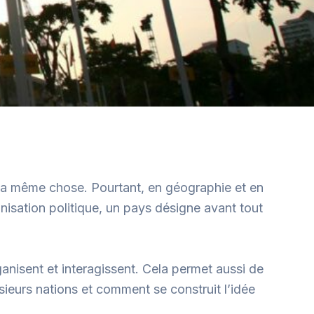
 la même chose. Pourtant, en géographie et en
nisation politique, un pays désigne avant tout
anisent et interagissent. Cela permet aussi de
sieurs nations et comment se construit l’idée