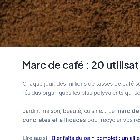
Marc de café : 20 utilisa
Chaque jour, des millions de tasses de café so
résidus organiques les plus polyvalents qui so
Jardin, maison, beauté, cuisine… Le
marc de
concrètes et efficaces
pour recycler vos rés
Lire aussi :
Bienfaits du pain complet : un allié