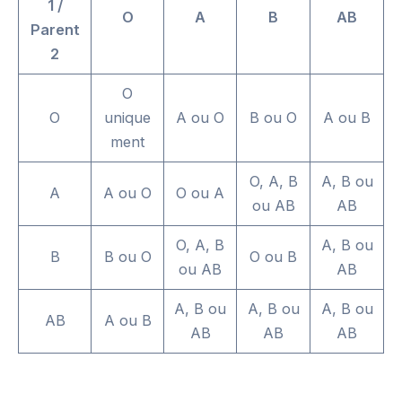
1 /
O
A
B
AB
Parent
2
O
O
unique
A ou O
B ou O
A ou B
ment
O, A, B
A, B ou
A
A ou O
O ou A
ou AB
AB
O, A, B
A, B ou
B
B ou O
O ou B
ou AB
AB
A, B ou
A, B ou
A, B ou
AB
A ou B
AB
AB
AB