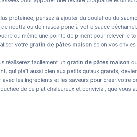
ssées pour apporter une texture croquante et un surc
e plus protéinée, pensez à ajouter du poulet ou du sa
 de ricotta ou de mascarpone à votre sauce béchamel. C
n poudre ou même une pointe de piment pour relever le t
aliser votre
gratin de pâtes maison
selon vos envies 
us réaliserez facilement un
gratin de pâtes maison
qu
nt, qui plaît aussi bien aux petits qu’aux grands, devi
r avec les ingrédients et les saveurs pour créer votre 
chée de ce plat chaleureux et convivial, que vous aur