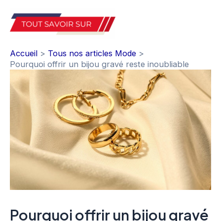
Aller
au
Mai
contenu
Accueil
Tous nos articles Mode
Men
Pourquoi offrir un bijou gravé reste inoubliable
Pourquoi offrir un bijou gravé